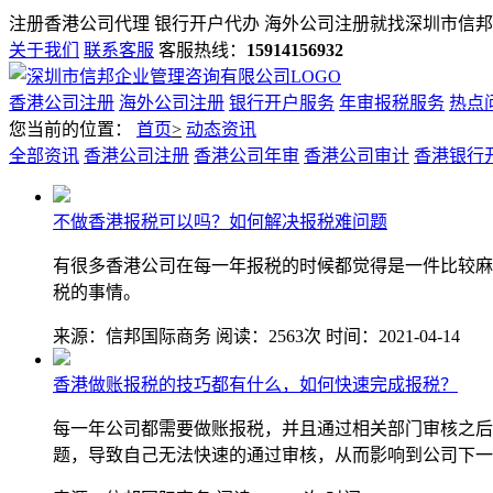
注册香港公司代理 银行开户代办 海外公司注册就找
深圳市信邦
关于我们
联系客服
客服热线：
15914156932
香港公司注册
海外公司注册
银行开户服务
年审报税服务
热点
您当前的位置：
首页
>
动态资讯
全部资讯
香港公司注册
香港公司年审
香港公司审计
香港银行
不做香港报税可以吗？如何解决报税难问题
有很多香港公司在每一年报税的时候都觉得是一件比较麻
税的事情。
来源：信邦国际商务
阅读：2563次
时间：2021-04-14
香港做账报税的技巧都有什么，如何快速完成报税？
每一年公司都需要做账报税，并且通过相关部门审核之后
题，导致自己无法快速的通过审核，从而影响到公司下一