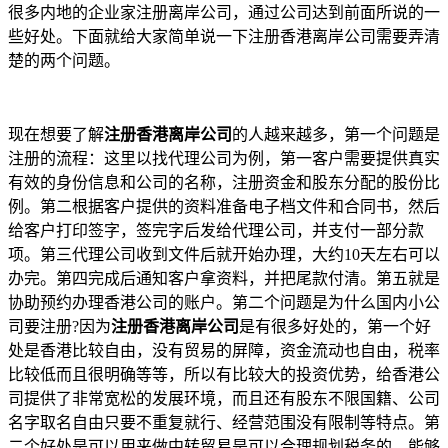
很多内地的企业家注册离岸公司，通过公司达到前面所说的一
些好处。下面就给大家简单说一下注册香港离岸公司需要弄清
楚的两个问题。
现在想要了解
注册香港离岸公司
的人越来越多，第一个问题是
注册的流程：这里以找代理公司为例，第一客户需要提供真实
有效的身份信息和公司的名称，注册资金和股东分配的股份比
例。第二根据客户提供的资料准备电子档文件和合同书，然后
给客户打印签字，签完字后发给代理公司，并支付一部分款
项。第三代理公司收到文件后就开始办理，大约
10
天左右可以
办完。第四完成后通知客户拿资料，并把尾款付清。第五就是
协助预约办理香港公司的账户。第二个问题是为什么国内小公
司要注册
?
因为
注册香港离岸公司
是有很多好处的，第一个好
处是香港比较自由，没有贸易的屏障，资金流动也自由，税率
比较低而且很明确等等，所以有比较大的投资优势，给香港公
司提供了非常宽松的发展环境，而且还有股东不限国籍、公司
名字取名自由只要不重复就行、经营范围没有限制等特点。第
二个好处是可以用来做中转贸易是可以合理规划税务的，能够