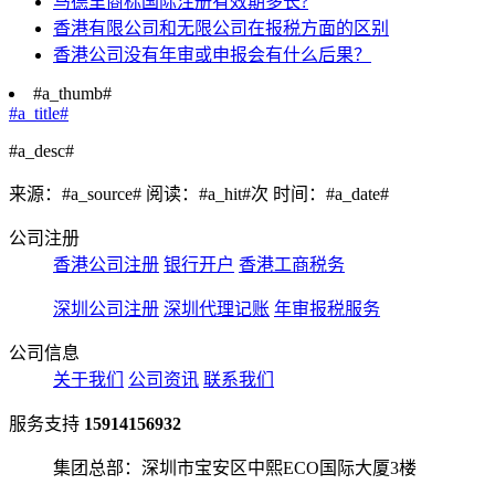
马德里商标国际注册有效期多长?
香港有限公司和无限公司在报税方面的区别
香港公司没有年审或申报会有什么后果？
#a_thumb#
#a_title#
#a_desc#
来源：#a_source#
阅读：#a_hit#次
时间：#a_date#
公司注册
香港公司注册
银行开户
香港工商税务
深圳公司注册
深圳代理记账
年审报税服务
公司信息
关于我们
公司资讯
联系我们
服务支持
15914156932
集团总部：深圳市宝安区中熙ECO国际大厦3楼