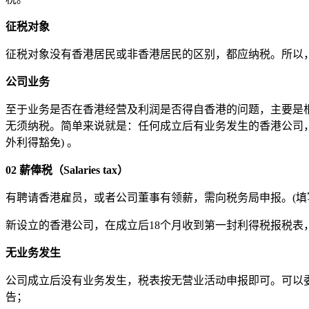
征税对象
征税对象没有香港居民或非香港居民的区别，都应纳税。所以
公司业务
至于业务是否在香港经营及利润是否得自香港的问题，主要是
无须纳税。简单来说就是：任何成立后有业务发生的香港公司
外利得豁免
)
。
02
薪俸税（
Salaries tax
）
有聘请香港雇员，或者公司董事有领薪，需向税务局申报。
(
填
新设立的香港公司，在成立后
18
个月收到第一封利得税报税表
无业务发生
公司成立后没有业务发生，税表按无营业活动申报即可。可以
告；