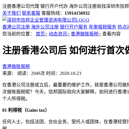
注册香港公司代理 银行开户代办 海外公司注册就找
深圳市信邦
关于我们
联系客服
客服热线：
15914156932
香港公司注册
海外公司注册
银行开户服务
年审报税服务
热点
您当前的位置：
首页
>
动态资讯
>
香港做账报税
>
查看内容
注册香港公司后 如何进行首次
香港做账报税
来源：
阅读：2949次
时间：2020-10-23
在香港公司注册成立后，最重要的维护工作，就是香港公司做
次做账报税呢？今天，信邦国际就向大家解释，如何进行香港
个人所得税。
01
利得税（
Gains tax
）
任何人士，包括法团、合伙业务、受托人或团体，在香港经营
税。