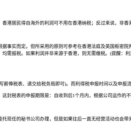
，香港居民得自海外的利润可不用在香港纳税；反过来说，非香
根据事实而定。但所采用的原则可参考在香港法庭及英国枢密院
，均需报税。如果利润并非来源于香港，则无需缴税。
(
提醒：利
写薪俸税表、递交给税务局即可
)
。而利得税申报时间以及申报
，这封税表的申报期限是
：
自收到后
1
个月内，根据公司运作的不
委托现任的秘书公司办理，但是如果往后一直无经营活动也会带