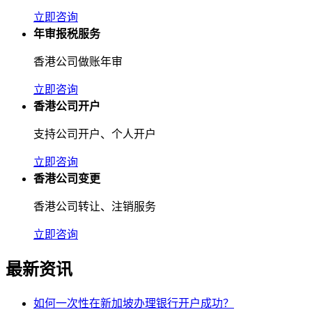
立即咨询
年审报税服务
香港公司做账年审
立即咨询
香港公司开户
支持公司开户、个人开户
立即咨询
香港公司变更
香港公司转让、注销服务
立即咨询
最新资讯
如何一次性在新加坡办理银行开户成功？