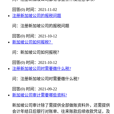
回答(0)
时间：2021-11-02
注册新加坡公司的报税问题
问：注册新加坡公司的报税问题
回答(0)
时间：2021-10-12
新加坡公司如何报税？
问：新加坡公司如何报税？
回答(0)
时间：2021-10-12
注册新加坡公司时需要缴什么税?
问：注册新加坡公司时需要缴什么税?
回答(0)
时间：2021-09-22
新加坡公司审计需要哪些资料?
新加坡公司审计除了需提供全部做账资料外，还需提供
会计年结日后银行对账单、往来账款后续收款凭证，及